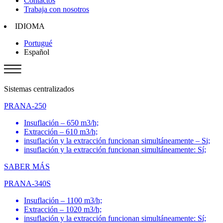
Contactos
Trabaja con nosotros
IDIOMA
Portugué
Español
Sistemas centralizados
PRANA-250
Insuflación – 650 m3/h;
Extracción – 610 m3/h;
insuflación y la extracción funcionan simultáneamente – Si;
insuflación y la extracción funcionan simultáneamente: Sí;
SABER MÁS
PRANA-340S
Insuflación – 1100 m3/h;
Extracción – 1020 m3/h;
insuflación y la extracción funcionan simultáneamente: Sí;